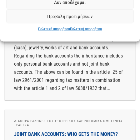
Δεν αποδέχομαι
Courts of Greece The inheritance Laws that are
applicable in Greece are exclusively related with
Προβολή προτιμήσεων
assets that are located in Greece. The assets can be
Πολιτική απορρήτου
Πολιτική απορρήτου
moveable or immovable, or an undivided (ab indivisio)
share over them. The inheritance includes money
(cash), jewelry, works of art and bank accounts.
Regarding the bank accounts the inheritance includes
only personal bank accounts and not joint bank
accounts. The above can be found in the article 25 of
law 2961/2001 regarding tax matters in combination
with the article 1 and 2 of law 5638/1932 that...
ΔΙΆΦΟΡΑ ΈΛΛΗΝΕΣ ΤΟΥ ΕΞΩΤΕΡΙΚΟΥ ΚΛΗΡΟΝΟΜΙΚΆ ΟΜΟΓΈΝΕΙΑ
ΤΡΑΠΕΖΑ
JOINT BANK ACCOUNTS: WHO GETS THE MONEY?