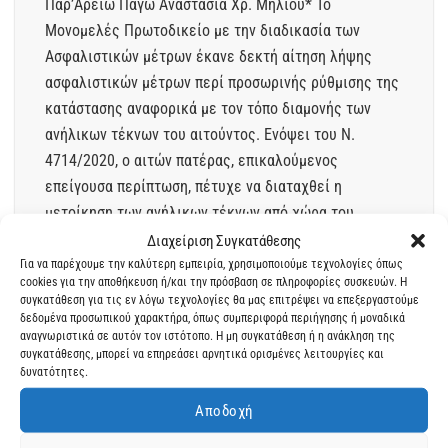
Παρ’Αρείω Πάγω Αναστασία Χρ. Μήλιου* Το
Μονομελές Πρωτοδικείο με την διαδικασία των
Ασφαλιστικών μέτρων έκανε δεκτή αίτηση λήψης
ασφαλιστικών μέτρων περί προσωρινής ρύθμισης της
κατάστασης αναφορικά με τον τόπο διαμονής των
ανήλικων τέκνων του αιτούντος. Ενόψει του Ν.
4714/2020, ο αιτών πατέρας, επικαλούμενος
επείγουσα περίπτωση, πέτυχε να διαταχθεί η
μετοίκηση των ανήλικων τέκνων από χώρα του
εξωτερικού, όπου μετεγκαταστάθηκαν μαζί με την
Διαχείριση Συγκατάθεσης
μητέρα...
Για να παρέχουμε την καλύτερη εμπειρία, χρησιμοποιούμε τεχνολογίες όπως
cookies για την αποθήκευση ή/και την πρόσβαση σε πληροφορίες συσκευών. Η
συγκατάθεση για τις εν λόγω τεχνολογίες θα μας επιτρέψει να επεξεργαστούμε
δεδομένα προσωπικού χαρακτήρα, όπως συμπεριφορά περιήγησης ή μοναδικά
αναγνωριστικά σε αυτόν τον ιστότοπο. Η μη συγκατάθεση ή η ανάκληση της
συγκατάθεσης, μπορεί να επηρεάσει αρνητικά ορισμένες λειτουργίες και
ΈΛΛΗΝΕΣ ΤΟΥ ΕΞΩΤΕΡΙΚΟΥ ΚΛΗΡΟΝΟΜΙΚΆ ΟΙΚΟΓΕΝΕΙΑΚΆ
δυνατότητες.
ΟΜΟΓΈΝΕΙΑ ΤΡΑΠΕΖΑ
Αποδοχή
INHERITANCE AND JOINT BANK ACCOUNTS
Written by Anastasia Miliou, Attorney at the Supreme