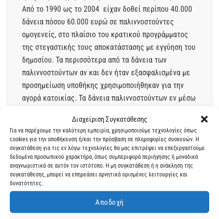
Από το 1990 ως το 2004 είχαν δοθεί περίπου 40.000
δάνεια πόσου 60.000 ευρώ σε παλιννοστούντες
ομογενείς, στο πλαίσιο του κρατικού προγράμματος
της στεγαστικής τους αποκατάστασης με εγγύηση του
δημοσίου. Τα περισσότερα από τα δάνεια των
παλιννοστούντων αν και δεν ήταν εξασφαλισμένα με
προσημείωση υποθήκης χρησιμοποιήθηκαν για την
αγορά κατοικίας. Τα δάνεια παλιννοστούντων εν μέσω
της μεγάλης οικονομικής κρίσης που εμφανίστηκε
Διαχείριση Συγκατάθεσης
στην χώρα, σταμάτησαν στις περισσότερες των
Για να παρέχουμε την καλύτερη εμπειρία, χρησιμοποιούμε τεχνολογίες όπως
περιπτώσεων να εξυπηρετούνται. Στα δάνεια
cookies για την αποθήκευση ή/και την πρόσβαση σε πληροφορίες συσκευών. Η
παλιννοστούντων ήταν συμβεβλημένο και το ελληνικό
συγκατάθεση για τις εν λόγω τεχνολογίες θα μας επιτρέψει να επεξεργαστούμε
δεδομένα προσωπικού χαρακτήρα, όπως συμπεριφορά περιήγησης ή μοναδικά
δημόσιο ως εγγυητής για κάποιο ποσό ή και για όλο το
αναγνωριστικά σε αυτόν τον ιστότοπο. Η μη συγκατάθεση ή η ανάκληση της
δάνειο ανάλογα με...
συγκατάθεσης, μπορεί να επηρεάσει αρνητικά ορισμένες λειτουργίες και
δυνατότητες.
Αποδοχή