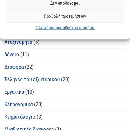
Δεν αποδέχομαι
Κατηγορίες άρθρων
Προβολή προτιμήσεων
Ανακοπές κατά διαταγών πληρωμής
(10)
Πολιτική απορρήτου
Πολιτική απορρήτου
Απαλλοτριώσεις
(1)
Αταξινόμητα
(5)
δάνειο
(11)
Διάφορα
(22)
Έλληνες του εξωτερικου
(20)
Εργατικά
(10)
Κληρονομικά
(20)
Κτηματόλογιο
(3)
Μισθωτικές διαφορές
(1)