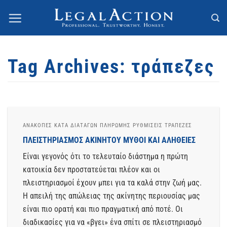
Skip
to
content
Tag Archives:
τράπεζες
ΑΝΑΚΟΠΈΣ ΚΑΤΆ ΔΙΑΤΑΓΏΝ ΠΛΗΡΩΜΉΣ ΡΥΘΜΊΣΕΙΣ ΤΡΆΠΕΖΕΣ
ΠΛΕΙΣΤΗΡΙΑΣΜΟΣ ΑΚΙΝΗΤΟΥ ΜΥΘΟΙ ΚΑΙ ΑΛΗΘΕΙΕΣ
Είναι γεγονός ότι το τελευταίο διάστημα η πρώτη
κατοικία δεν προστατεύεται πλέον και οι
πλειστηριασμοί έχουν μπει για τα καλά στην ζωή μας.
Η απειλή της απώλειας της ακίνητης περιουσίας μας
είναι πιο ορατή και πιο πραγματική από ποτέ. Οι
διαδικασίες για να «βγει» ένα σπίτι σε πλειστηριασμό