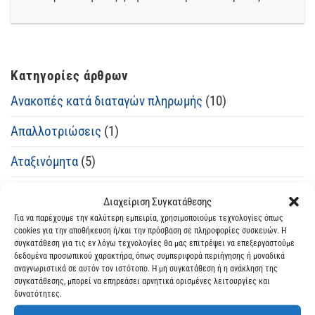
Κατηγορίες άρθρων
Ανακοπές κατά διαταγών πληρωμής
(10)
Απαλλοτριώσεις
(1)
Αταξινόμητα
(5)
δάνειο
(11)
Διαχείριση Συγκατάθεσης
Για να παρέχουμε την καλύτερη εμπειρία, χρησιμοποιούμε τεχνολογίες όπως
Διάφορα
(22)
cookies για την αποθήκευση ή/και την πρόσβαση σε πληροφορίες συσκευών. Η
συγκατάθεση για τις εν λόγω τεχνολογίες θα μας επιτρέψει να επεξεργαστούμε
Έλληνες του εξωτερικου
(20)
δεδομένα προσωπικού χαρακτήρα, όπως συμπεριφορά περιήγησης ή μοναδικά
αναγνωριστικά σε αυτόν τον ιστότοπο. Η μη συγκατάθεση ή η ανάκληση της
Εργατικά
(10)
συγκατάθεσης, μπορεί να επηρεάσει αρνητικά ορισμένες λειτουργίες και
δυνατότητες.
Κληρονομικά
(20)