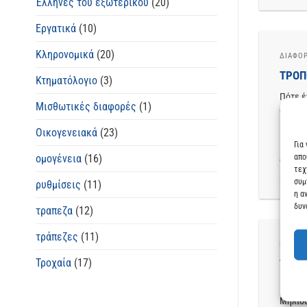
Έλληνες του εξωτερικου
(20)
Εργατικά
(10)
Κληρονομικά
(20)
ΔΙΆΦΟ
ΤΡΌΠ
Κτηματόλογιο
(3)
Πότε έ
Μισθωτικές διαφορές
(1)
περισσ
Νομικά
Οικογενειακά
(23)
ιδιοκτ
Για
απο
ομογένεια
(16)
όμως τ
τεχ
συμ
ρυθμίσεις
(11)
2 COMM
η α
δυν
τραπεζα
(12)
τράπεζες
(11)
ΚΛΗΡΟ
Τροχαία
(17)
ΤΡΌΠ
Πότε έ
Μήλιου