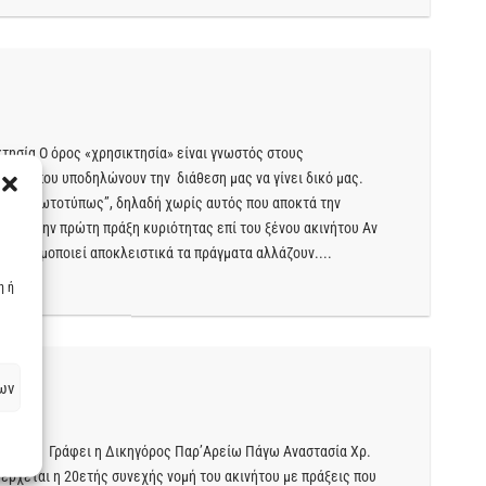
τησία Ο όρος «χρησικτησία» είναι γνωστός στους
άξεις που υποδηλώνουν την διάθεση μας να γίνει δικό μας.
ητας “πρωτοτύπως”, δηλαδή χωρίς αυτός που αποκτά την
νά από την πρώτη πράξη κυριότητας επί του ξένου ακινήτου Αν
ο χρησιμοποιεί αποκλειστικά τα πράγματα αλλάζουν....
η ή
ων
ικτησία Γράφει η Δικηγόρος Παρ’Αρείω Πάγω Αναστασία Χρ.
έρχεται η 20ετής συνεχής νομή του ακινήτου με πράξεις που