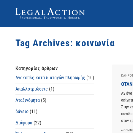
Skip
to
content
Tag Archives:
κοινωνία
Κατηγορίες άρθρων
ΚΛΗΡΟ
Ανακοπές κατά διαταγών πληρωμής
(10)
ΟΤΑΝ
Απαλλοτριώσεις
(1)
Αν ένα
Αταξινόμητα
(5)
ακίνητ
Στην κ
δάνειο
(11)
συνιδι
στον τ
Διάφορα
(22)
4 COMM