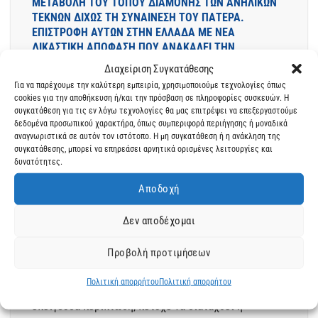
ΜΕΤΑΒΟΛΉ ΤΟΥ ΤΌΠΟΥ ΔΙΑΜΟΝΉΣ ΤΩΝ ΑΝΉΛΙΚΩΝ
ΤΈΚΝΩΝ ΔΊΧΩΣ ΤΗ ΣΥΝΑΊΝΕΣΗ ΤΟΥ ΠΑΤΈΡΑ.
ΕΠΙΣΤΡΟΦΉ ΑΥΤΏΝ ΣΤΗΝ ΕΛΛΆΔΑ ΜΕ ΝΈΑ
ΔΙΚΑΣΤΙΚΉ ΑΠΌΦΑΣΗ ΠΟΥ ΑΝΑΚΑΛΕΊ ΤΗΝ
ΠΡΟΗΓΟΎΜΕΝΗ
Διαχείριση Συγκατάθεσης
Προσωρινός ορισμός από το δικαστήριο του τόπου
Για να παρέχουμε την καλύτερη εμπειρία, χρησιμοποιούμε τεχνολογίες όπως
cookies για την αποθήκευση ή/και την πρόσβαση σε πληροφορίες συσκευών. Η
διαμονής των ανήλικων τέκνων και διαταγή
συγκατάθεση για τις εν λόγω τεχνολογίες θα μας επιτρέψει να επεξεργαστούμε
προσωρινής επιστροφής στον εν λόγω τόπο μέχρι την
δεδομένα προσωπικού χαρακτήρα, όπως συμπεριφορά περιήγησης ή μοναδικά
αναγνωριστικά σε αυτόν τον ιστότοπο. Η μη συγκατάθεση ή η ανάκληση της
έκδοση οριστικής απόφασης ή την επίτευξη έγγραφης
συγκατάθεσης, μπορεί να επηρεάσει αρνητικά ορισμένες λειτουργίες και
συμφωνίας των γονέων τους Γράφει η δικηγόρος
δυνατότητες.
Παρ’Αρείω Πάγω Αναστασία Χρ. Μήλιου* Το
Αποδοχή
Μονομελές Πρωτοδικείο με την διαδικασία των
Ασφαλιστικών μέτρων έκανε δεκτή αίτηση λήψης
Δεν αποδέχομαι
ασφαλιστικών μέτρων περί προσωρινής ρύθμισης της
κατάστασης αναφορικά με τον τόπο διαμονής των
Προβολή προτιμήσεων
ανήλικων τέκνων του αιτούντος. Ενόψει του Ν.
Πολιτική απορρήτου
Πολιτική απορρήτου
4714/2020, ο αιτών πατέρας, επικαλούμενος
επείγουσα περίπτωση, πέτυχε να διαταχθεί η