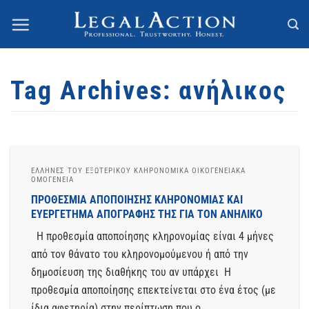
Skip
to
content
Tag Archives:
ανήλικος
ΈΛΛΗΝΕΣ ΤΟΥ ΕΞΩΤΕΡΙΚΟΥ ΚΛΗΡΟΝΟΜΙΚΆ ΟΙΚΟΓΕΝΕΙΑΚΆ
ΟΜΟΓΈΝΕΙΑ
ΠΡΟΘΕΣΜΊΑ ΑΠΟΠΟΊΗΣΗΣ ΚΛΗΡΟΝΟΜΊΑΣ ΚΑΙ
ΕΥΕΡΓΈΤΗΜΑ ΑΠΟΓΡΑΦΉΣ ΤΗΣ ΓΙΑ ΤΟΝ ΑΝΉΛΙΚΟ
Η προθεσμία αποποίησης κληρονομίας είναι 4 μήνες
από τον θάνατο του κληρονομούμενου ή από την
δημοσίευση της διαθήκης του αν υπάρχει Η
προθεσμία αποποίησης επεκτείνεται στο ένα έτος (με
ίδια αφετηρία) στην περίπτωση που ο