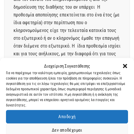
δημοσίευση της διαθήκης του αν υπάρχει Η
προθεσμία αποποίησης επεκτείνεται στο ένα έτος (με
ίδια αφετηρία) στην περίπτωση που ο
κληρονομούμενος είχε την τελευταία κατοικία τους
στο εξωτερικό ή αν ο κληρονόμος έμαθε την επαγωγή
όταν διέμενε στο εξωτερικό. Η ίδια προθεσμία ισχύει
και για τους ανήλικους, με την διαφορά ότι για τους
ανήλικους, η αποποίηση γίνεται μόνο με δικαστική
Διαχείριση Συγκατάθεσης
απόφαση, η οποία πρέπει να κατατεθεί στο
Για να παρέχουμε την καλύτερη εμπειρία, χρησιμοποιούμε τεχνολογίες όπως
Δικαστήριο εντός της τετράμηνης προθεσμίας
cookies για την αποθήκευση ή/και την πρόσβαση σε πληροφορίες συσκευών. Η
συγκατάθεση για τις εν λόγω τεχνολογίες θα μας επιτρέψει να επεξεργαστούμε
αποποίησης, που τρέχει γι’αυτούς ή της ετήσιας αν ο
δεδομένα προσωπικού χαρακτήρα, όπως συμπεριφορά περιήγησης ή μοναδικά
θανών ή οι κληρονόμοι...
αναγνωριστικά σε αυτόν τον ιστότοπο. Η μη συγκατάθεση ή η ανάκληση της
συγκατάθεσης, μπορεί να επηρεάσει αρνητικά ορισμένες λειτουργίες και
δυνατότητες.
Αποδοχή
Κατηγορίες άρθρων
Δεν αποδέχομαι